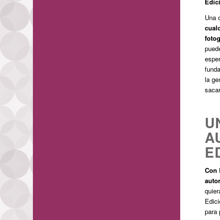
Edic
Una d
cualq
fotog
puede
esper
funda
la ge
sacar
U
A
E
Con 
auto
quier
Edici
para 