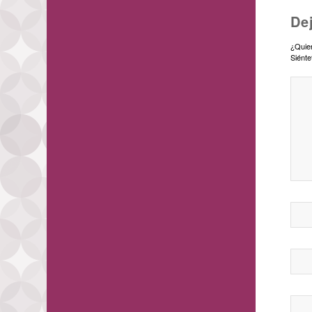
De
¿Quier
Siénte