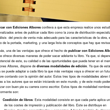
icar con Ediciones Albores
conlleva a que esta empresa realice unos estud
nalizados antes de publicar cada libro como la zona de distribución especiali
álisis del precio de venta más adecuado para las características de la obra, e
o de la portada, marketing, y una larga lista de conceptos que hay que revisa
ás, una de las ventajas que ofrece el hecho de
publicar con Ediciones Al
e ofrece diversas maneras de poder sacar adelante tu libro. Ya que, si depe
otencial de este, su calidad o de las oportunidades que pueda tener en el me
iones Albores, dispone de
diversas modalidades de edición
. Ya que de est
 se puede adaptar a cada libro la que más ventajas vaya a ofrecer en un futu
re contando con la opinión del autor. Estos tres tipos de modalidades abren 
as a los autores que se están iniciando en este mundo, y de este modo pode
ar con buen pie su carrera como escritor. Estos tipos de modalidad nombra
iormente son:
Coedición de libros
: Esta modalidad consiste en que cada parte aplica u
de los costes de impresión y publicación del libro. Este se distribuye en