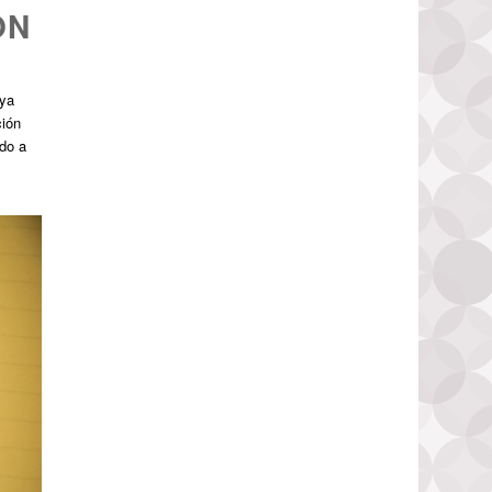
ON
 ya
ción
ado a