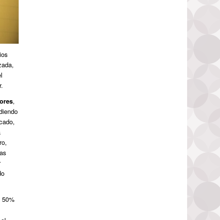
ios
zada,
l
r.
bores
,
ndiendo
rcado,
a
ro,
las
r
do
n 50%