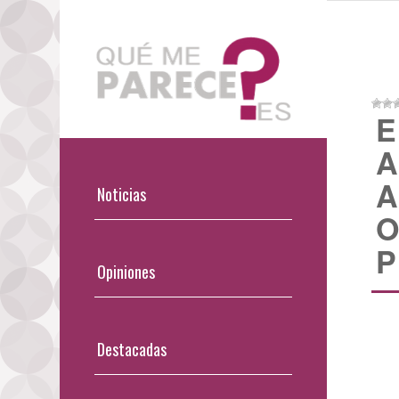
E
A
A
Noticias
O
P
Opiniones
Destacadas