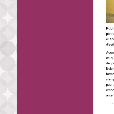
Publ
perso
el an
diseñ
Adem
es qu
del p
Edic
forma
siemp
puert
empez
anter
·