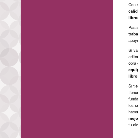
Con e
cali
libr
Pasad
traba
apoyo
Si va
edito
obra
equi
libr
Si ti
tien
funda
los s
hace
mejo
tu al