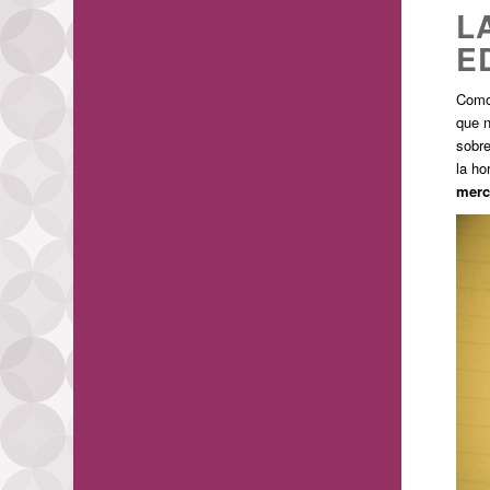
L
E
Como
que n
sobre
la ho
merc