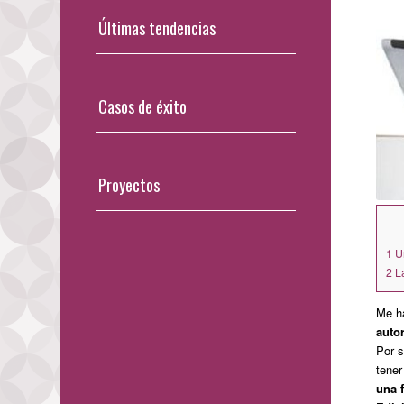
Últimas tendencias
Casos de éxito
Proyectos
1
Un
2
La
Me h
auto
Por s
tener
una 