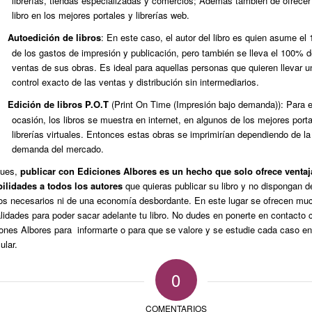
librerías, tiendas especializadas y comercios; Además también de ofrecer
libro en los mejores portales y librerías web.
Autoedición de libros
: En este caso, el autor del libro es quien asume e
de los gastos de impresión y publicación, pero también se lleva el 100% d
ventas de sus obras. Es ideal para aquellas personas que quieren llevar u
control exacto de las ventas y distribución sin intermediarios.
Edición de libros P.O.T
(Print On Time (Impresión bajo demanda)): Para 
ocasión, los libros se muestra en internet, en algunos de los mejores port
librerías virtuales. Entonces estas obras se imprimirían dependiendo de la
demanda del mercado.
pues,
publicar con Ediciones Albores es un hecho que solo ofrece ventaj
bilidades a todos los autores
que quieras publicar su libro y no dispongan d
os necesarios ni de una economía desbordante. En este lugar se ofrecen mu
idades para poder sacar adelante tu libro. No dudes en ponerte en contacto 
ones Albores para informarte o para que se valore y se estudie cada caso e
ular.
0
COMENTARIOS