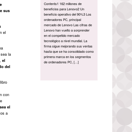
Contents1 162 millones de
e
beneficios para Lenovo2 Un
de sus
beneficio operativo del 90%3 Los
ordenadores PC, principal
mercado de Lenovo Las cifras de
s
Lenovo han vuelto a sorprender
n el
en el competido mercado
tecnológico a nivel mundial. La
firma sigue mejorando sus ventas
na
hasta que se ha consolidado como
 sea la
primera marca en los segmentos
s,
el
de ordenadores PC, […]
do del
libro
an con
de
sea el
ios a