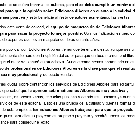
sto no se quiere frenar a los autores, pero si
se debe cumplir un mínimo d
dad para que la opinión sobre Ediciones Albores en cuanto a la calidad 
os sea positiva
y esto beneficie al resto de autores aumentando las ventas.
os este corte de calidad,
el equipo de maquetación de Ediciones Albore
jará para sacar tu proyecto lo mejor posible.
Con tus indicaciones pero co
 de expertos que llevan maquetando libros durante años.
s a publicar con Ediciones Albores tienes que tener claro esto, aunque sea u
rial cuenta siempre con la opinión del autor para que en todo momento el libro
 que el autor se planteó en su cabeza. Aunque como hemos comentado ante
po de profesionales de Ediciones Albores es la clave para que el resulta
o sea muy profesional
y se puede vender.
enes dudas sobre contar con los servicios de Ediciones Albores para editar tu 
es que saber que
la opinión sobre Ediciones Albores es muy positiva
y
ciones, empresas varias, escuelas públicas y demás instituciones ya cuent
ervicios de esta editorial. Esto es una prueba de la calidad y buenas formas 
r de esta empresa.
En Ediciones Albores trabajarán para que tu proyecto 
r
, pues para ellos tu proyecto es su propio proyecto y pondrán todos los med
cance para conseguir el éxito.