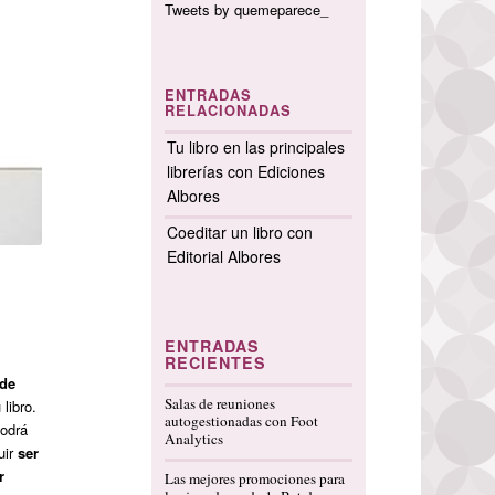
Tweets by quemeparece_
ENTRADAS
RELACIONADAS
Tu libro en las principales
librerías con Ediciones
Albores
Coeditar un libro con
Editorial Albores
ENTRADAS
RECIENTES
 de
Salas de reuniones
libro.
autogestionadas con Foot
podrá
Analytics
uir
ser
r
Las mejores promociones para