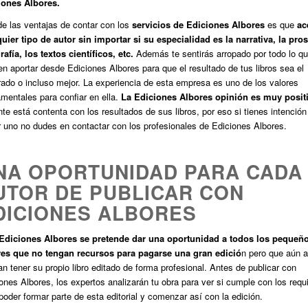
iones Albores.
e las ventajas de contar con los
servicios de Ediciones Albores
es que
ac
uier tipo de autor sin importar si su especialidad es la narrativa, la pros
rafía, los textos científicos, etc.
Además te sentirás arropado por todo lo qu
n aportar desde Ediciones Albores para que el resultado de tus libros sea el
ado o incluso mejor. La experiencia de esta empresa es uno de los valores
mentales para confiar en ella.
La Ediciones Albores opinión es muy posit
nte está contenta con los resultados de sus libros, por eso si tienes intención
 uno no dudes en contactar con los profesionales de Ediciones Albores.
NA OPORTUNIDAD PARA CADA
UTOR DE PUBLICAR CON
DICIONES ALBORES
Ediciones Albores se pretende dar una oportunidad a todos los pequeñ
res que no tengan recursos para pagarse una gran edició
n pero que aún a
an tener su propio libro editado de forma profesional. Antes de publicar con
ones Albores, los expertos analizarán tu obra para ver si cumple con los requ
poder formar parte de esta editorial y comenzar así con la edición.