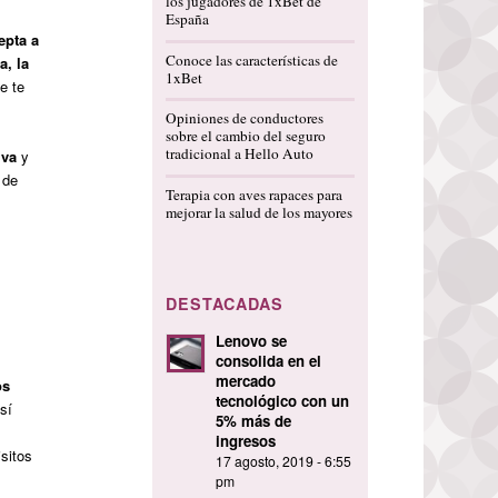
los jugadores de 1xBet de
España
epta a
Conoce las características de
a, la
1xBet
e te
Opiniones de conductores
sobre el cambio del seguro
tradicional a Hello Auto
iva
y
 de
Terapia con aves rapaces para
mejorar la salud de los mayores
DESTACADAS
Lenovo se
consolida en el
mercado
os
tecnológico con un
sí
5% más de
ingresos
isitos
17 agosto, 2019 - 6:55
pm