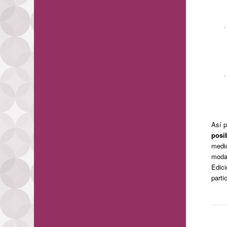
·
·
Así 
posi
medi
modal
Edici
partic