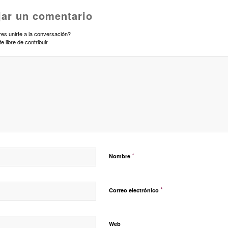
jar un comentario
es unirte a la conversación?
te libre de contribuir
*
Nombre
*
Correo electrónico
Web