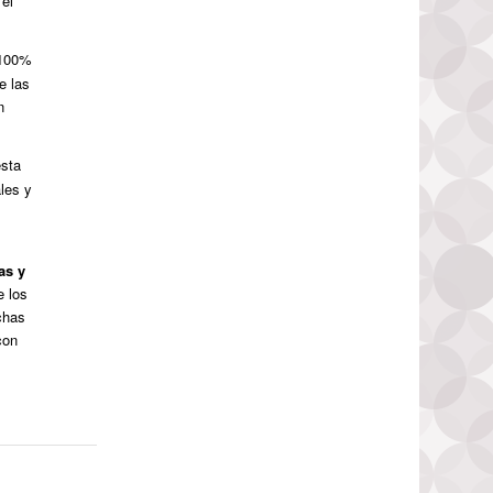
 el
l 100%
e las
n
esta
ales y
as y
e los
chas
con
n