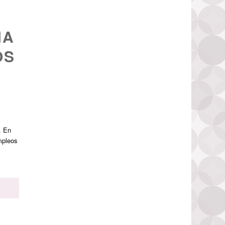
ÑA
OS
. En
mpleos