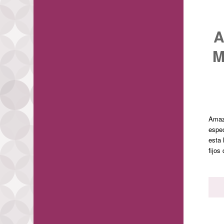
M
Amazo
espec
esta 
fijos