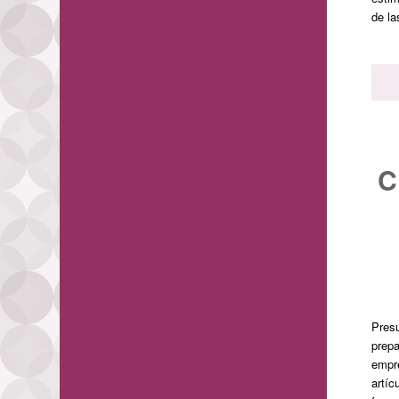
de la
C
Presu
prep
empre
artíc