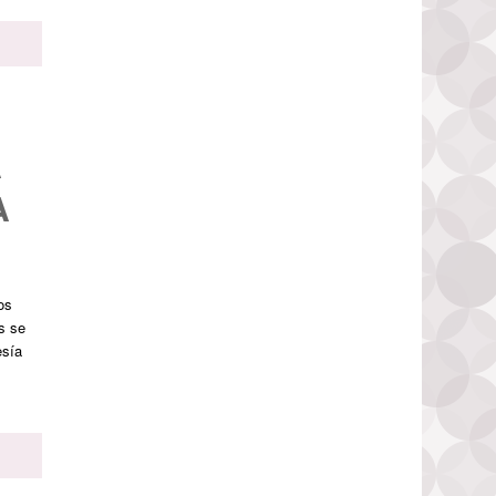
A
A
os
s se
esía