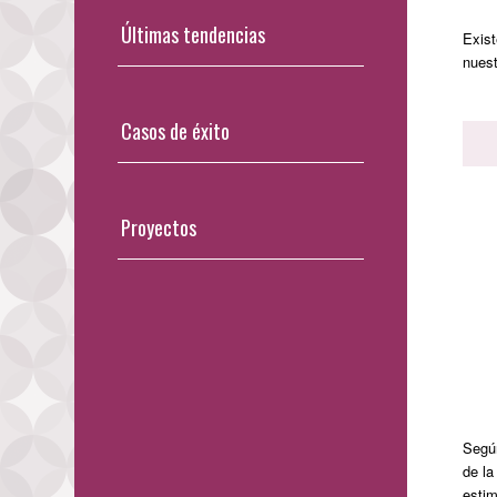
Últimas tendencias
Exist
nuest
Casos de éxito
Proyectos
Según
de la
estim