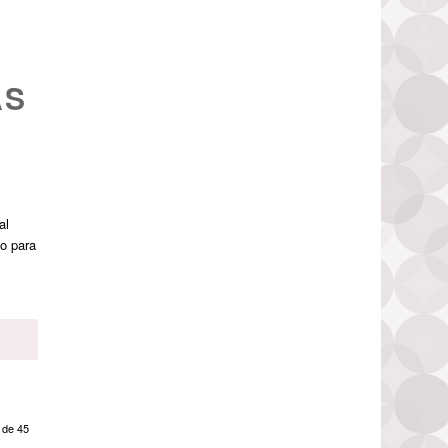
AS
al
co para
.
 de 45