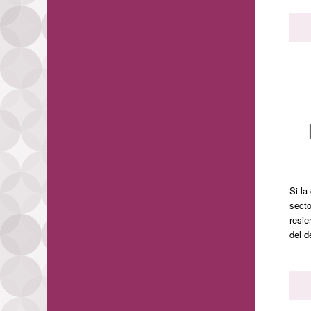
Si la
secto
resie
del d