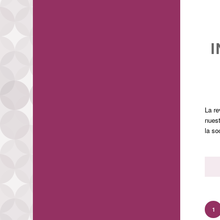
La re
nuest
la so
1