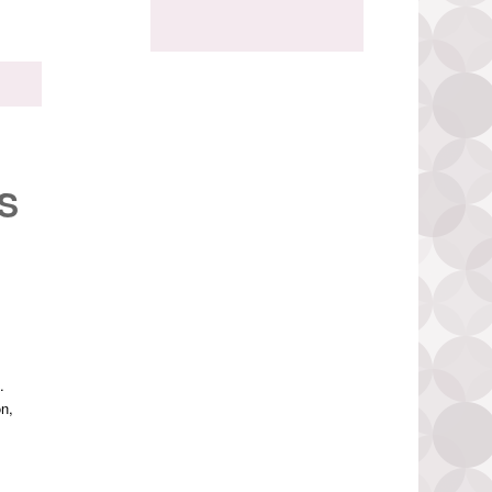
S
.
on,