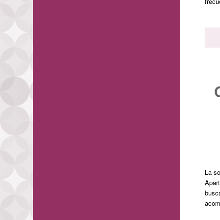
frec
La so
Apart
busca
acom