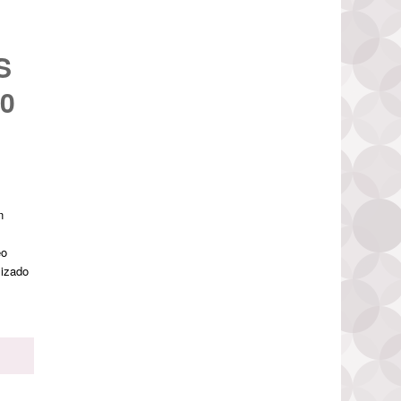
S
0
n
eo
lizado