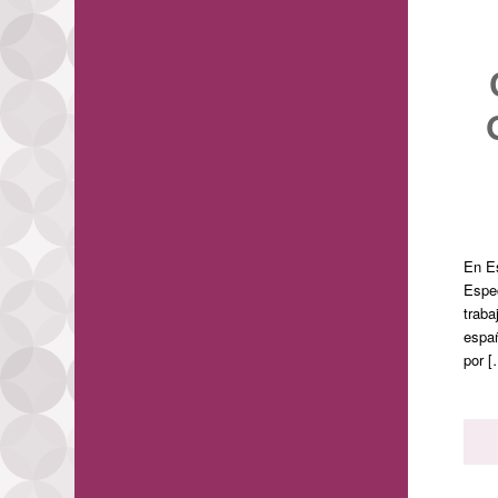
En E
Espec
traba
españ
por [