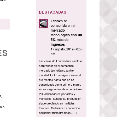
DESTACADAS
Lenovo se
consolida en el
mercado
tecnológico con un
5% más de
ingresos
17 agosto, 2019 - 6:55
ES
pm
N
Las cifras de Lenovo han vuelto a
sorprender en el competido
mercado tecnológico a nivel
mundial. La firma sigue mejorando
sus ventas hasta que se ha
consolidado como primera marca
en los segmentos de ordenadores
PC, ordenadores portátiles y
a,
monitores, aunque su producción
sigue creciendo en múltiples
olo
terrenos. Su balance económico
del primer trimestre fiscal, […]